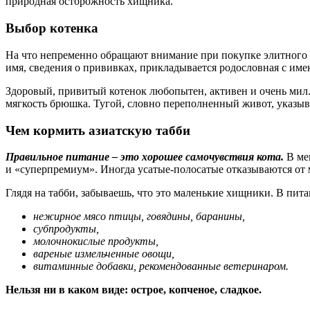
природная осторожность хищника.
Выбор котенка
На что непременно обращают внимание при покупке элитного э
имя, сведения о прививках, прикладывается родословная с име
Здоровый, привитый котенок любопытен, активен и очень мил.
мягкость брюшка. Тугой, словно переполненный живот, указыв
Чем кормить азиатскую табби
Правильное питание – это хорошее самочувствия кота.
В ме
и «суперпремиум». Иногда усатые-полосатые отказываются от 
Глядя на табби, забываешь, что это маленькие хищники. В пи
нежирное мясо птицы, говядины, баранины,
субпродукты,
молочнокислые продукты,
вареные измельченные овощи,
витаминные добавки, рекомендованные ветеринаром.
Нельзя ни в каком виде: острое, копченое, сладкое.