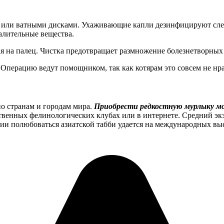
и или ватными дисками. Ухаживающие капли дезинфицируют сле
алительные вещества.
я на палец. Чистка предотвращает размножение болезнетворных 
Операцию ведут помощником, так как котярам это совсем не нра
по странам и городам мира.
Приобрести редкостную мурлыку мо
твенных фелинологических клубах или в интернете. Средний эк
ии полюбоваться азиатской табби удается на международных выс