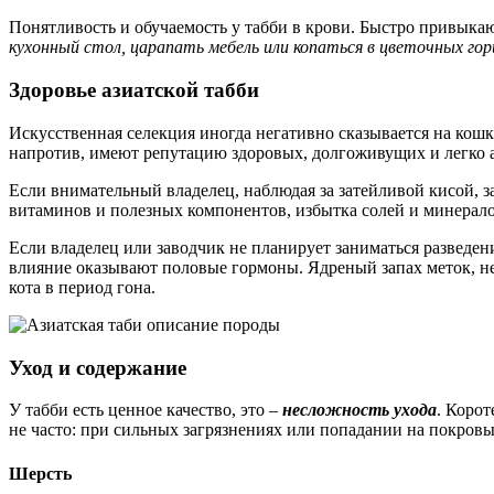
Понятливость и обучаемость у табби в крови. Быстро привыкаю
кухонный стол, царапать мебель или копаться в цветочных гор
Здоровье азиатской табби
Искусственная селекция иногда негативно сказывается на кошк
напротив, имеют репутацию здоровых, долгоживущих и легко 
Если внимательный владелец, наблюдая за затейливой кисой, з
витаминов и полезных компонентов, избытка солей и минерал
Если владелец или заводчик не планирует заниматься разведе
влияние оказывают половые гормоны. Ядреный запах меток, не
кота в период гона.
Уход и содержание
У табби есть ценное качество, это –
несложность ухода
. Коро
не часто: при сильных загрязнениях или попадании на покровы
Шерсть