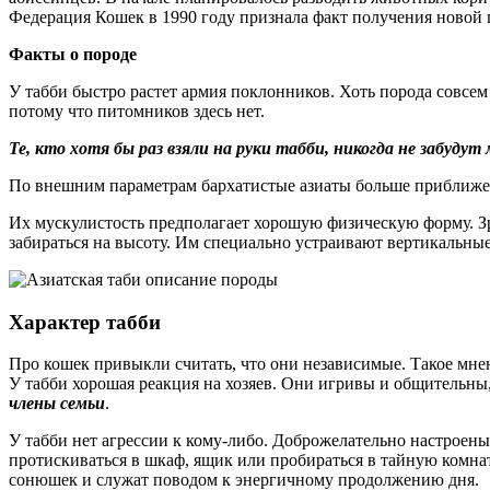
Федерация Кошек в 1990 году признала факт получения новой 
Факты о породе
У табби быстро растет армия поклонников. Хоть порода совсем
потому что питомников здесь нет.
Те, кто хотя бы раз взяли на руки табби, никогда не забуду
По внешним параметрам бархатистые азиаты больше приближены
Их мускулистость предполагает хорошую физическую форму. З
забираться на высоту. Им специально устраивают вертикальны
Характер табби
Про кошек привыкли считать, что они независимые. Такое мнени
У табби хорошая реакция на хозяев. Они игривы и общительны
члены семьи
.
У табби нет агрессии к кому-либо. Доброжелательно настроен
протискиваться в шкаф, ящик или пробираться в тайную комн
сонюшек и служат поводом к энергичному продолжению дня.