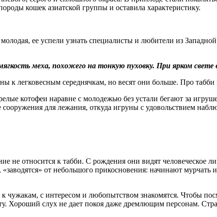
породы кошек азиатской группы и оставила характеристику.
 молодая, ее успели узнать специалисты и любители из Западной
т мягкость меха, похожего на тонкую пуховку. При ярком свет
 к легковесным середнячкам, но весят они больше. Про табби 
релые котофеи наравне с молодежью без устали бегают за игру
е сооружения для лежания, откуда игруны с удовольствием наб
е не относится к табби. С рождения они видят человеческое лиц
, «заводятся» от небольшого прикосновения: начинают мурчать 
ы к чужакам, с интересом и любопытством знакомятся. Чтобы по
ату. Хороший слух не дает покоя даже дремлющим персонам. Ст