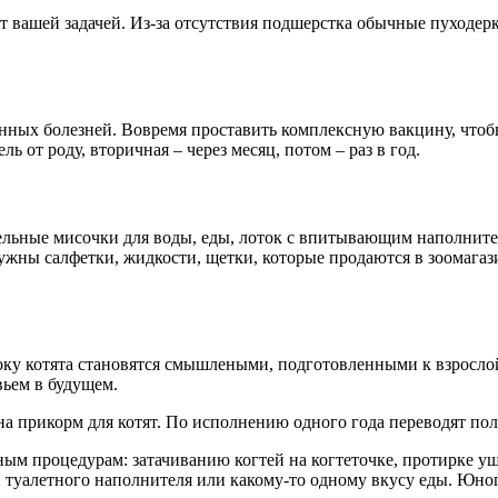
 вашей задачей. Из-за отсутствия подшерстка обычные пуходерк
ных болезней. Вовремя проставить комплексную вакцину, чтоб
 от роду, вторичная – через месяц, потом – раз в год.
тдельные мисочки для воды, еды, лоток с впитывающим наполнит
нужны салфетки, жидкости, щетки, которые продаются в зоомагаз
року котята становятся смышлеными, подготовленными к взросло
вьем в будущем.
 на прикорм для котят. По исполнению одного года переводят по
ым процедурам: затачиванию когтей на когтеточке, протирке уш
 туалетного наполнителя или какому-то одному вкусу еды. Юног