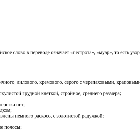
ское слово в переводе означает «пестрота», «муар», то есть узо
пичного, лилового, кремового, серого с черепаховыми, краповы
кулистой грудной клеткой, стройное, среднего размера;
ерстка нет;
дком;
авлены немного раскосо, с золотистой радужкой;
е полосы;