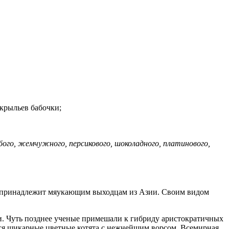
 крыльев бабочки;
бого, жемчужного, персикового, шоколадного, платинового,
его принадлежит мяукающим выходцам из Азии. Своим видом
и. Чуть позднее ученые примешали к гибриду аристократичных
ься шикарные цветные котята с нежнейшим ворсом. Всемирная