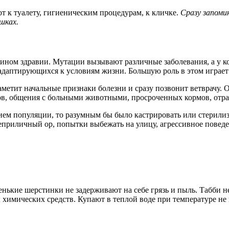
т к туалету, гигиеническим процедурам, к кличке.
Сразу запоми
шках.
ином здравии. Мутации вызывают различные заболевания, а у ко
адаптирующихся к условиям жизни. Большую роль в этом играет
аметит начальные признаки болезни и сразу позвонит ветврачу.
ов, общения с больными животными, просроченных кормов, отра
нием популяции, то разумным бы было кастрировать или стерили
приличный ор, попытки выбежать на улицу, агрессивное поведе
тенькие шерстинки не задерживают на себе грязь и пыль. Табби
 химических средств. Купают в теплой воде при температуре не 