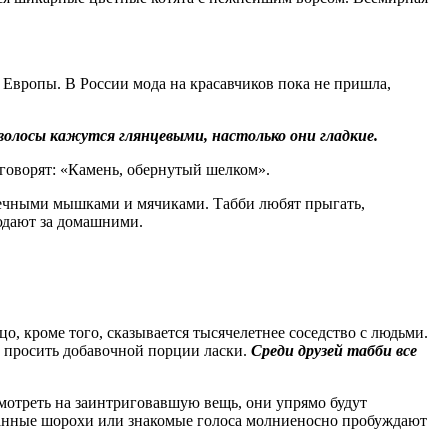
 Европы. В России мода на красавчиков пока не пришла,
е волосы кажутся глянцевыми, настолько они гладкие.
говорят: «Камень, обернутый шелком».
шечными мышками и мячиками. Табби любят прыгать,
людают за домашними.
о, кроме того, сказывается тысячелетнее соседство с людьми.
и просить добавочной порции ласки.
Среди друзей табби все
смотреть на заинтриговавшую вещь, они упрямо будут
ранные шорохи или знакомые голоса молниеносно пробуждают