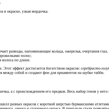
.
а в окраске, узкая мордочка.
чает разводы, напоминающие кольца, ожерелья, очертания глаз,
прожилками полос;
м волоса по длине.
. Этот эффект достигается богатством окрасов:
серебристо-голу
 между собой и создают фон для орнаментов на шубке табби.
овичка, а с происхождением его предков. Весь набор генов у н
ншилл разных окрасов с короткой шерстью бурманскими атлетам
чневого, серого и сплошного окраса. В приплоде стали появлят