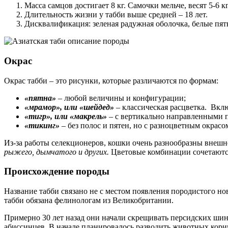
Масса самцов достигает 8 кг. Самочки мельче, весят 5-6 кг
Длительность жизни у табби выше средней – 18 лет.
Дисквалификация: зеленая радужная оболочка, белые пятн
Окрас
Окрас табби – это рисунки, которые различаются по формам:
«пятна»
– любой величины и конфигурации;
«мрамор», или «шейдед»
– классическая расцветка. Вклю
«тигр», или «макрель»
– с вертикально направленными 
«тикинг»
– без полос и пятен, но с разноцветным окрасо
Из-за работы селекционеров, кошки очень разнообразны внешне
рыжего, дымчатого и других.
Цветовые комбинации сочетаются
Происхождение породы
Название табби связано не с местом появления породистого н
табби обязана фелинологам из Великобритании.
Примерно 30 лет назад они начали скрещивать персидских ши
абиссинцев. В начале планировалось разводить животных кори