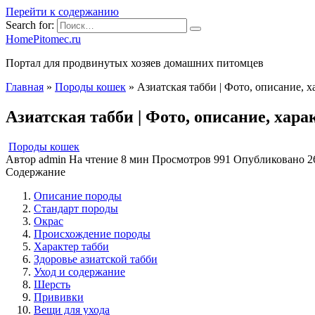
Перейти к содержанию
Search for:
HomePitomec.ru
Портал для продвинутых хозяев домашних питомцев
Главная
»
Породы кошек
»
Азиатская табби | Фото, описание, 
Азиатская табби | Фото, описание, хара
Породы кошек
Автор
admin
На чтение
8 мин
Просмотров
991
Опубликовано
2
Содержание
Описание породы
Стандарт породы
Окрас
Происхождение породы
Характер табби
Здоровье азиатской табби
Уход и содержание
Шерсть
Прививки
Вещи для ухода