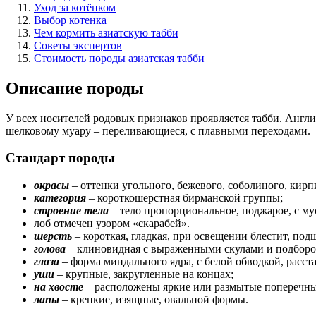
Уход за котёнком
Выбор котенка
Чем кормить азиатскую табби
Советы экспертов
Стоимость породы азиатская табби
Описание породы
У всех носителей родовых признаков проявляется табби. Англий
шелковому муару – переливающиеся, с плавными переходами.
Стандарт породы
окрасы
– оттенки угольного, бежевого, соболиного, кир
категория
– короткошерстная бирманской группы;
строение тела
– тело пропорциональное, поджарое, с мус
лоб отмечен узором «скарабей».
шерсть
– короткая, гладкая, при освещении блестит, подш
голова
– клиновидная с выраженными скулами и подборо
глаза
– форма миндального ядра, с белой обводкой, расст
уши
– крупные, закругленные на концах;
на хвосте
– расположены яркие или размытые поперечны
лапы
– крепкие, изящные, овальной формы.