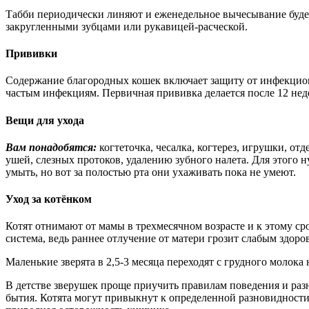
Табби периодически линяют и еженедельное вычесывание будет
закругленными зубцами или рукавицей-расческой.
Прививки
Содержание благородных кошек включает защиту от инфекцион
частым инфекциям. Первичная прививка делается после 12 недель
Вещи для ухода
Вам понадобятся:
когтеточка, чесалка, когтерез, игрушки, о
ушей, слезных протоков, удалению зубного налета. Для этого 
умыть, но вот за полостью рта они ухаживать пока не умеют.
Уход за котёнком
Котят отнимают от мамы в трехмесячном возрасте и к этому с
система, ведь раннее отлучение от матери грозит слабым здоро
Маленькие зверята в 2,5-3 месяца переходят с грудного молока
В детстве зверушек проще приучить правилам поведения и разн
бытия. Котята могут привыкнут к определенной разновидности