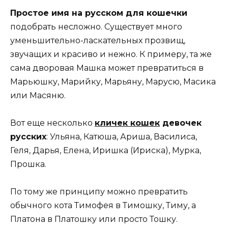
Простое имя на русском для кошечки
подобрать несложно. Существует много
уменьшительно-ласкательных прозвищ,
звучащих и красиво и нежно. К примеру, та же
сама дворовая Машка может превратиться в
Марьюшку, Марийку, Марьяну, Марусю, Масика
или Масяню.
Вот еще несколько
кличек кошек
девочек
русских
: Ульяна, Катюша, Ариша, Василиса,
Геля, Дарья, Елена, Иришка (Ириска), Мурка,
Прошка.
По тому же принципу можно превратить
обычного кота Тимофея в Тимошку, Тиму, а
Платона в Платошку или просто Тошку.