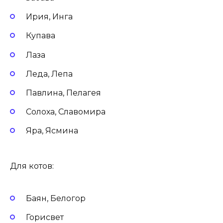
Ирия, Инга
Купава
Лаза
Леда, Лепа
Павлина, Пелагея
Солоха, Славомира
Яра, Ясмина
Для котов:
Баян, Белогор
Горисвет