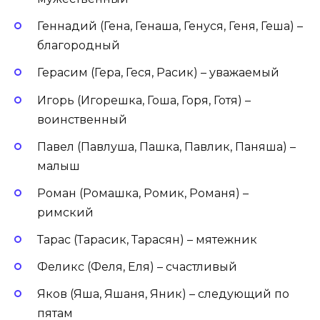
Геннадий (Гена, Генаша, Генуся, Геня, Геша) –
благородный
Герасим (Гера, Геся, Расик) – уважаемый
Игорь (Игорешка, Гоша, Горя, Готя) –
воинственный
Павел (Павлуша, Пашка, Павлик, Паняша) –
малыш
Роман (Ромашка, Ромик, Романя) –
римский
Тарас (Тарасик, Тарасян) – мятежник
Феликс (Феля, Еля) – счастливый
Яков (Яша, Яшаня, Яник) – следующий по
пятам