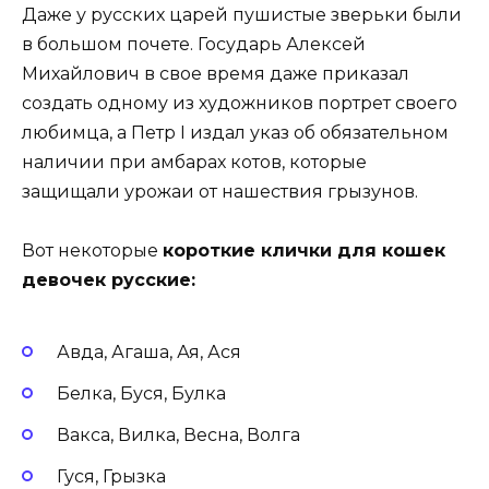
Даже у русских царей пушистые зверьки были
в большом почете. Государь Алексей
Михайлович в свое время даже приказал
создать одному из художников портрет своего
любимца, а Петр I издал указ об обязательном
наличии при амбарах котов, которые
защищали урожаи от нашествия грызунов.
Вот некоторые
короткие клички для кошек
девочек русские:
Авда, Агаша, Ая, Ася
Белка, Буся, Булка
Вакса, Вилка, Весна, Волга
Гуся, Грызка