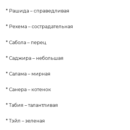
* Рашида – справедливая
* Рехема – сострадательная
* Сабола – перец
* Саджира – небольшая
* Салама – мирная
* Санера – котенок
* Табия – талантливая
* Тэйл – зеленая