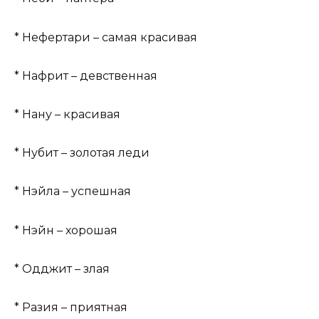
* Нефертари – самая красивая
* Нафрит – девственная
* Нану – красивая
* Нубит – золотая леди
* Нэйла – успешная
* Нэйн – хорошая
* Одджит – злая
* Разия – приятная