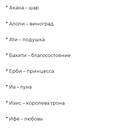
* Акана – шар
* Алоли – виноград
* Ати – подушка
* Бахити – благосостояние
* Ерби – принцесса
* Иа – луна
* Изис – королева трона
* Ифе – любовь