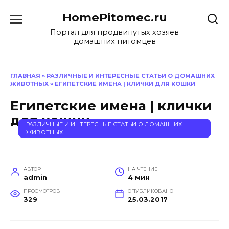
Перейти
HomePitomec.ru
к
содержанию
Портал для продвинутых хозяев
домашних питомцев
ГЛАВНАЯ
»
РАЗЛИЧНЫЕ И ИНТЕРЕСНЫЕ СТАТЬИ О ДОМАШНИХ
ЖИВОТНЫХ
»
ЕГИПЕТСКИЕ ИМЕНА | КЛИЧКИ ДЛЯ КОШКИ
Египетские имена | клички
для кошки
РАЗЛИЧНЫЕ И ИНТЕРЕСНЫЕ СТАТЬИ О ДОМАШНИХ
ЖИВОТНЫХ
АВТОР
НА ЧТЕНИЕ
admin
4 мин
ПРОСМОТРОВ
ОПУБЛИКОВАНО
329
25.03.2017