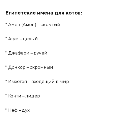
Египетские имена для котов:
* Амен (Амон) – скрытый
* Атум – целый
* Джафари – ручей
* Донкор – скромный
* Имхотеп – входящий в мир
* Кэнти – лидер
* Неф – дух