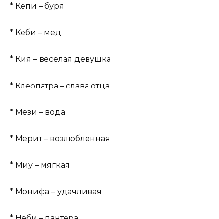
* Кепи – буря
* Кеби – мед
* Кия – веселая девушка
* Клеопатра – слава отца
* Мези – вода
* Мерит – возлюбленная
* Миу – мягкая
* Монифа – удачливая
* Неби – пантера