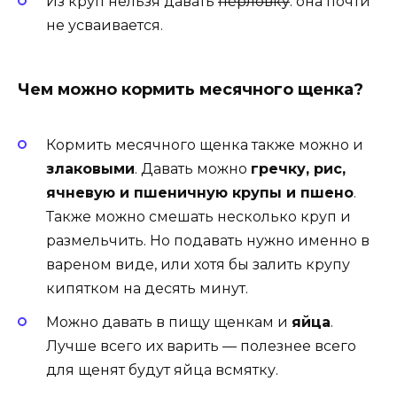
Из круп нельзя давать
перловку
: она почти
не усваивается.
Чем можно кормить месячного щенка?
Кормить месячного щенка также можно и
злаковыми
. Давать можно
гречку, рис,
ячневую и пшеничную крупы и пшено
.
Также можно смешать несколько круп и
размельчить. Но подавать нужно именно в
вареном виде, или хотя бы залить крупу
кипятком на десять минут.
Можно давать в пищу щенкам и
яйца
.
Лучше всего их варить — полезнее всего
для щенят будут яйца всмятку.