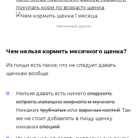
покупать корм по возрасту щенка
.
Месячный щенок
Чем нельзя кормить месячного щенка?
Из пищи есть такое, что не следует давать
щенкам вообще.
Нельзя давать есть ничего
сладкого,
острого, излишне жирного и мучного
.
Никаких
трубчатых
или
вареных костей
. Так
же не стоит добавлять в пищу щенку
никаких
специй
.