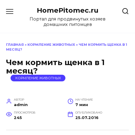
Перейти
HomePitomec.ru
к
содержанию
Портал для продвинутых хозяев
домашних питомцев
ГЛАВНАЯ
»
КОРМЛЕНИЕ ЖИВОТНЫХ
»
ЧЕМ КОРМИТЬ ЩЕНКА В 1
МЕСЯЦ?
Чем кормить щенка в 1
месяц?
КОРМЛЕНИЕ ЖИВОТНЫХ
АВТОР
НА ЧТЕНИЕ
admin
7 мин
ПРОСМОТРОВ
ОПУБЛИКОВАНО
245
25.07.2016