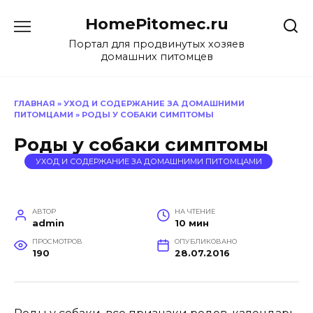
Перейти
HomePitomec.ru
к
содержанию
Портал для продвинутых хозяев
домашних питомцев
ГЛАВНАЯ
»
УХОД И СОДЕРЖАНИЕ ЗА ДОМАШНИМИ
ПИТОМЦАМИ
»
РОДЫ У СОБАКИ СИМПТОМЫ
Роды у собаки симптомы
УХОД И СОДЕРЖАНИЕ ЗА ДОМАШНИМИ ПИТОМЦАМИ
АВТОР
НА ЧТЕНИЕ
admin
10 мин
ПРОСМОТРОВ
ОПУБЛИКОВАНО
190
28.07.2016