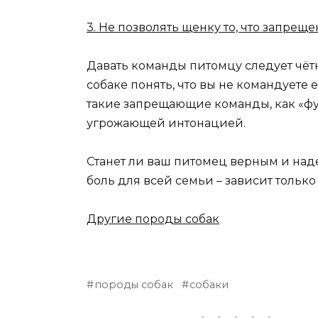
3. Не позволять щенку то, что запреще
Давать команды питомцу следует чёт
собаке понять, что вы не командуете 
такие запрещающие команды, как «фу»
угрожающей интонацией.
Станет ли ваш питомец верным и над
боль для всей семьи – зависит только 
Другие породы собак
породы собак
собаки