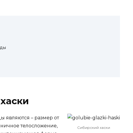
оды
 хаски
ы являются – размер от
моничное телосложение,
Сибирский хаски