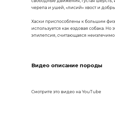
свободные движения, густая шерсть
черепа и ушей, «лисий» хвост и добры
Хаски приспособлены к большим физи
используется как ездовая собака. Но 
эпилепсия, считающаяся неизлечимо
Видео описание породы
Смотрите это видео на YouTube