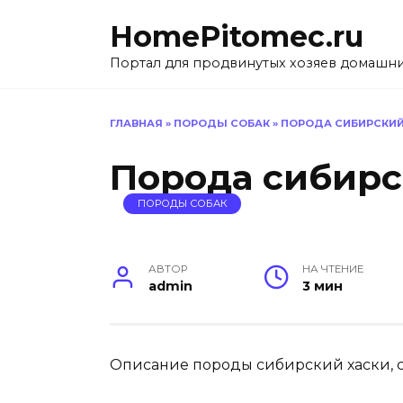
Перейти
HomePitomec.ru
к
содержанию
Портал для продвинутых хозяев домашн
ГЛАВНАЯ
»
ПОРОДЫ СОБАК
»
ПОРОДА СИБИРСКИЙ
Порода сибирс
ПОРОДЫ СОБАК
АВТОР
НА ЧТЕНИЕ
admin
3 мин
Описание породы сибирский хаски, ст