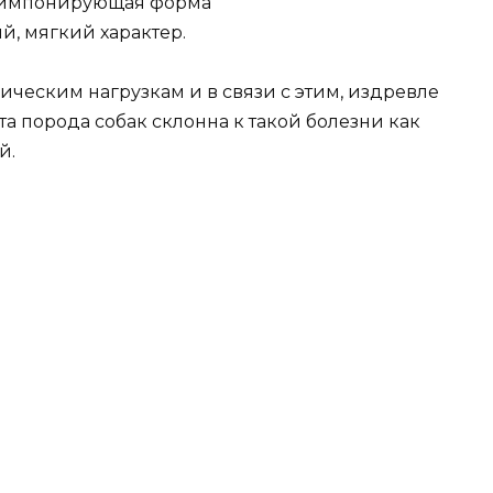
, импонирующая форма
й, мягкий характер.
ческим нагрузкам и в связи с этим, издревле
эта порода собак склонна к такой болезни как
й.