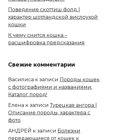
Поведение скоттиш фолд |
характер шотландской вислоухой
кошки
К чему снится кошка –
расшифровка предсказания
Свежие комментарии
Василиса
к записи
Породы кошек
с фотографиями и названиями.
Каталог пород!
Елена
к записи
Турецкая ангора |
Описание породы, характера с
фото
АНДРЕЙ
к записи
Болезни
передающиеся от кошек к