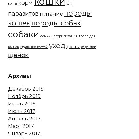
кошки
от
корм
когти
породы
паразитов
питание
кошек
породы собак
собаки
сонник
стерилизация
трава для
уход
факты
кошек
удаление когтей
характер
щенок
Архивы
Декабрь 2019
Ноябрь 2019
Июнь 2019
Июль 2017
Апрель 2017
Март 2017
Январь 2017