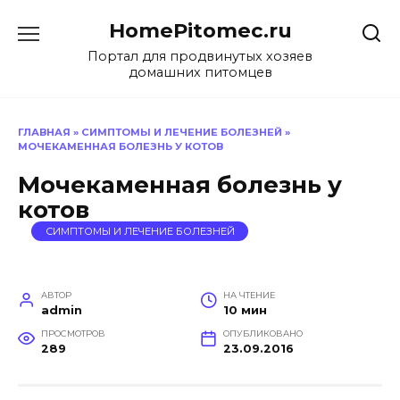
Перейти
HomePitomec.ru
к
содержанию
Портал для продвинутых хозяев
домашних питомцев
ГЛАВНАЯ
»
СИМПТОМЫ И ЛЕЧЕНИЕ БОЛЕЗНЕЙ
»
МОЧЕКАМЕННАЯ БОЛЕЗНЬ У КОТОВ
Мочекаменная болезнь у
котов
СИМПТОМЫ И ЛЕЧЕНИЕ БОЛЕЗНЕЙ
АВТОР
НА ЧТЕНИЕ
admin
10 мин
ПРОСМОТРОВ
ОПУБЛИКОВАНО
289
23.09.2016